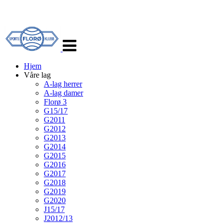
Veksle
navigasjon
Hjem
Våre lag
A-lag herrer
A-lag damer
Florø 3
G15/17
G2011
G2012
G2013
G2014
G2015
G2016
G2017
G2018
G2019
G2020
J15/17
J2012/13