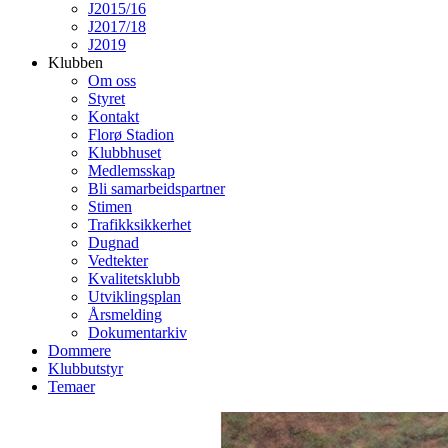
J2015/16
J2017/18
J2019
Klubben
Om oss
Styret
Kontakt
Florø Stadion
Klubbhuset
Medlemsskap
Bli samarbeidspartner
Stimen
Trafikksikkerhet
Dugnad
Vedtekter
Kvalitetsklubb
Utviklingsplan
Årsmelding
Dokumentarkiv
Dommere
Klubbutstyr
Temaer