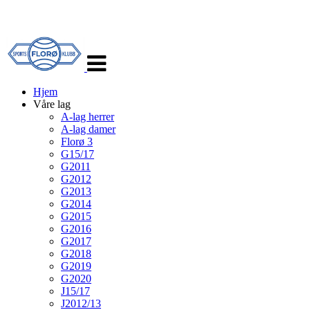
Veksle
navigasjon
Hjem
Våre lag
A-lag herrer
A-lag damer
Florø 3
G15/17
G2011
G2012
G2013
G2014
G2015
G2016
G2017
G2018
G2019
G2020
J15/17
J2012/13