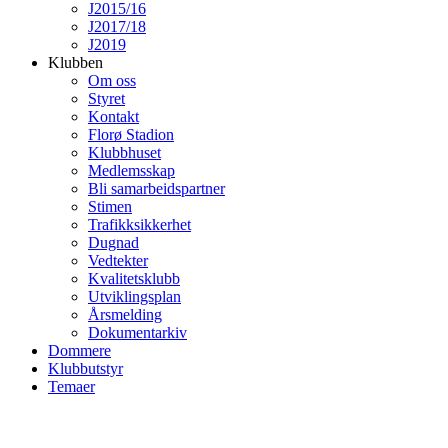
J2015/16
J2017/18
J2019
Klubben
Om oss
Styret
Kontakt
Florø Stadion
Klubbhuset
Medlemsskap
Bli samarbeidspartner
Stimen
Trafikksikkerhet
Dugnad
Vedtekter
Kvalitetsklubb
Utviklingsplan
Årsmelding
Dokumentarkiv
Dommere
Klubbutstyr
Temaer