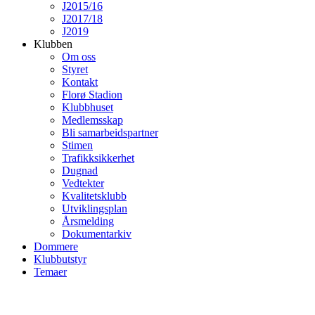
J2015/16
J2017/18
J2019
Klubben
Om oss
Styret
Kontakt
Florø Stadion
Klubbhuset
Medlemsskap
Bli samarbeidspartner
Stimen
Trafikksikkerhet
Dugnad
Vedtekter
Kvalitetsklubb
Utviklingsplan
Årsmelding
Dokumentarkiv
Dommere
Klubbutstyr
Temaer
G2019