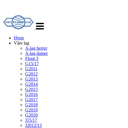
Veksle
navigasjon
Hjem
Våre lag
A-lag herrer
A-lag damer
Florø 3
G15/17
G2011
G2012
G2013
G2014
G2015
G2016
G2017
G2018
G2019
G2020
J15/17
J2012/13