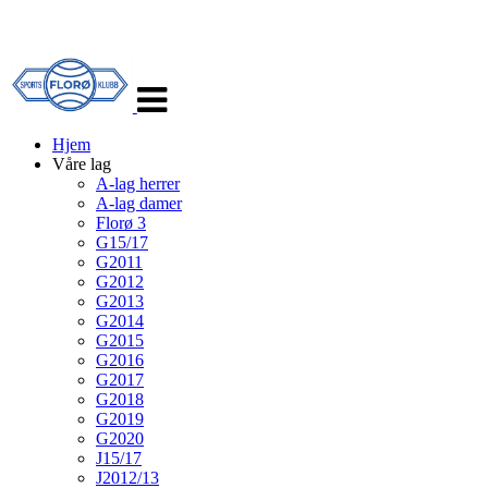
Veksle
navigasjon
Hjem
Våre lag
A-lag herrer
A-lag damer
Florø 3
G15/17
G2011
G2012
G2013
G2014
G2015
G2016
G2017
G2018
G2019
G2020
J15/17
J2012/13