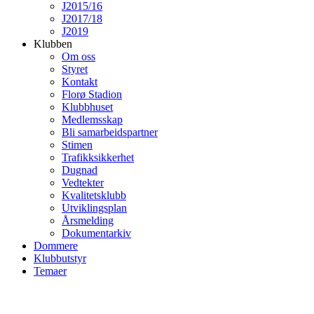
J2015/16
J2017/18
J2019
Klubben
Om oss
Styret
Kontakt
Florø Stadion
Klubbhuset
Medlemsskap
Bli samarbeidspartner
Stimen
Trafikksikkerhet
Dugnad
Vedtekter
Kvalitetsklubb
Utviklingsplan
Årsmelding
Dokumentarkiv
Dommere
Klubbutstyr
Temaer
Banedagbok