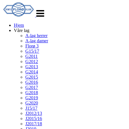
Veksle
navigasjon
Hjem
Våre lag
A-lag herrer
A-lag damer
Florø 3
G15/17
G2011
G2012
G2013
G2014
G2015
G2016
G2017
G2018
G2019
G2020
J15/17
J2012/13
J2015/16
J2017/18
J2019