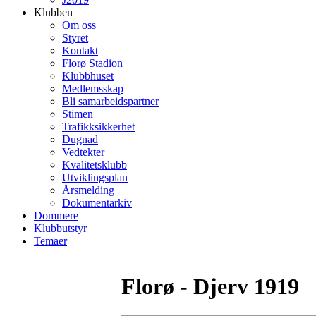
Klubben
Om oss
Styret
Kontakt
Florø Stadion
Klubbhuset
Medlemsskap
Bli samarbeidspartner
Stimen
Trafikksikkerhet
Dugnad
Vedtekter
Kvalitetsklubb
Utviklingsplan
Årsmelding
Dokumentarkiv
Dommere
Klubbutstyr
Temaer
Florø - Djerv 1919