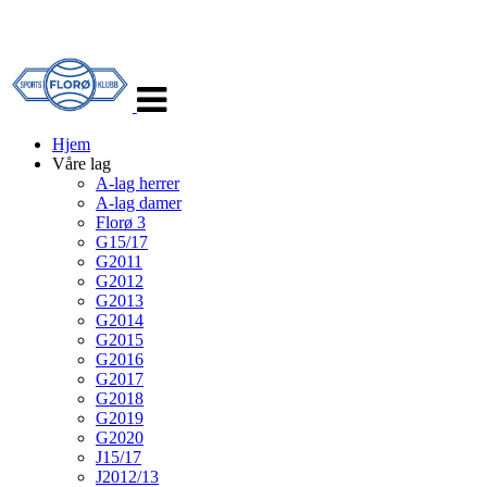
Veksle
navigasjon
Hjem
Våre lag
A-lag herrer
A-lag damer
Florø 3
G15/17
G2011
G2012
G2013
G2014
G2015
G2016
G2017
G2018
G2019
G2020
J15/17
J2012/13