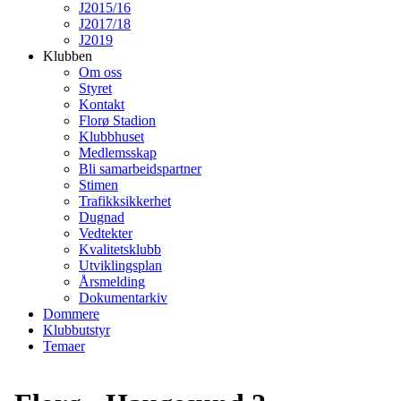
J2015/16
J2017/18
J2019
Klubben
Om oss
Styret
Kontakt
Florø Stadion
Klubbhuset
Medlemsskap
Bli samarbeidspartner
Stimen
Trafikksikkerhet
Dugnad
Vedtekter
Kvalitetsklubb
Utviklingsplan
Årsmelding
Dokumentarkiv
Dommere
Klubbutstyr
Temaer