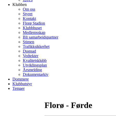
Klubben
Om oss
Styret
Kontakt
Florø Stadion
Klubbhuset
Medlemsskap
Bli samarbeidspartner
Stimen
Trafikksikkerhet
Dugnad
Vedtekter
Kvalitetsklubb
Utviklingsplan
Årsmelding
Dokumentarkiv
Dommere
Klubbutstyr
Temaer
Florø - Førde