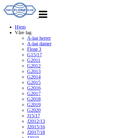
Veksle
navigasjon
Hjem
Våre lag
A-lag herrer
A-lag damer
Florø 3
G15/17
G2011
G2012
G2013
G2014
G2015
G2016
G2017
G2018
G2019
G2020
J15/17
J2012/13
J2015/16
J2017/18
J2019