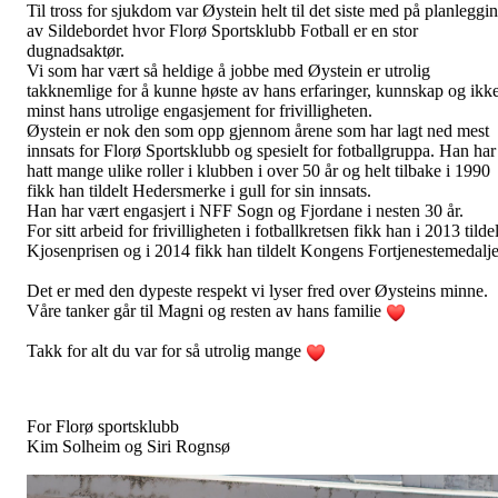
Til tross for sjukdom var Øystein helt til det siste med på planleggi
av Sildebordet hvor Florø Sportsklubb Fotball er en stor
dugnadsaktør.
Vi som har vært så heldige å jobbe med Øystein er utrolig
takknemlige for å kunne høste av hans erfaringer, kunnskap og ikk
minst hans utrolige engasjement for frivilligheten.
Øystein er nok den som opp gjennom årene som har lagt ned mest
innsats for Florø Sportsklubb og spesielt for fotballgruppa. Han har
hatt mange ulike roller i klubben i over 50 år og helt tilbake i 1990
fikk han tildelt Hedersmerke i gull for sin innsats.
Han har vært engasjert i NFF Sogn og Fjordane i nesten 30 år.
For sitt arbeid for frivilligheten i fotballkretsen fikk han i 2013 tildel
Kjosenprisen og i 2014 fikk han tildelt Kongens Fortjenestemedalje
Det er med den dypeste respekt vi lyser fred over Øysteins minne.
Våre tanker går til Magni og resten av hans familie
Takk for alt du var for så utrolig mange
For Florø sportsklubb
Kim Solheim og Siri Rognsø