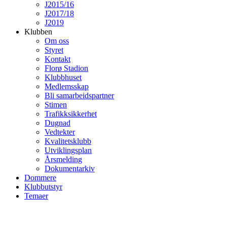
J2015/16
J2017/18
J2019
Klubben
Om oss
Styret
Kontakt
Florø Stadion
Klubbhuset
Medlemsskap
Bli samarbeidspartner
Stimen
Trafikksikkerhet
Dugnad
Vedtekter
Kvalitetsklubb
Utviklingsplan
Årsmelding
Dokumentarkiv
Dommere
Klubbutstyr
Temaer