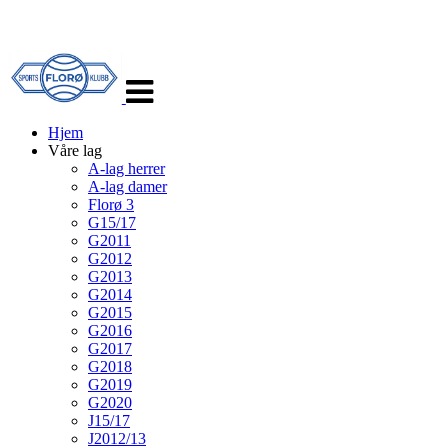
Veksle
navigasjon
Hjem
Våre lag
A-lag herrer
A-lag damer
Florø 3
G15/17
G2011
G2012
G2013
G2014
G2015
G2016
G2017
G2018
G2019
G2020
J15/17
J2012/13