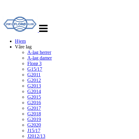
Veksle
navigasjon
Hjem
Våre lag
A-lag herrer
A-lag damer
Florø 3
G15/17
G2011
G2012
G2013
G2014
G2015
G2016
G2017
G2018
G2019
G2020
J15/17
J2012/13