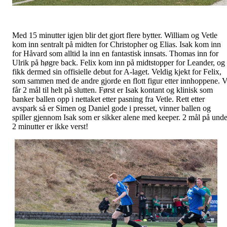
Med 15 minutter igjen blir det gjort flere bytter. William og Vetle
kom inn sentralt på midten for Christopher og Elias. Isak kom inn
for Håvard som alltid la inn en fantastisk innsats. Thomas inn for
Ulrik på høgre back. Felix kom inn på midtstopper for Leander, og
fikk dermed sin offisielle debut for A-laget. Veldig kjekt for Felix,
som sammen med de andre gjorde en flott figur etter innhoppene. V
får 2 mål til helt på slutten. Først er Isak kontant og klinisk som
banker ballen opp i nettaket etter pasning fra Vetle. Rett etter
avspark så er Simen og Daniel gode i presset, vinner ballen og
spiller gjennom Isak som er sikker alene med keeper. 2 mål på unde
2 minutter er ikke verst!