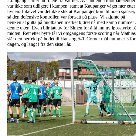
2.omgang starter litt rotete fra vår del. Avstandene i midtbaneleddet
var ikke som tidligere i kampen, samt at Kaupanger våget mer etter
hvilen. Likevel var det ikke slik at Kaupanger kom til noen sjanser,
så den defensive kontrollen var fortsatt på plass. Vi skjønte på
benken at gutta på midtbanen merket kjøret nå med kamp nummer 
denne uken. Even blir tatt av for Simen for å få inn ny løpsstyrke p
midten. Rett etter bytte får vi omgangens første scoring når Mathias
slår den perfekt på hodet til Hans og 5-0. Corner mål nummer 3 for
dagen, og langt i fra den siste i år.