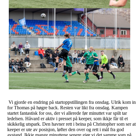
Vi gjorde en endring på startoppstillingen fra onsdag. Ulrik kom i
for Thomas på høgre back. Resten var likt fra onsdag. Kampen
startet fantastisk for oss, der vi allerede før minuttet var spilt tar
ledelsen. Håvard er aktiv i presset på keeper, som ikkje får til et
skikkelig utspark. Den havner rett i beina på Christopher som ser at
keeper er ute av posisjon, løfter den over og rett i mål fra god
avstand. Ikkje mange minuttene senere gjør vi det samme som på