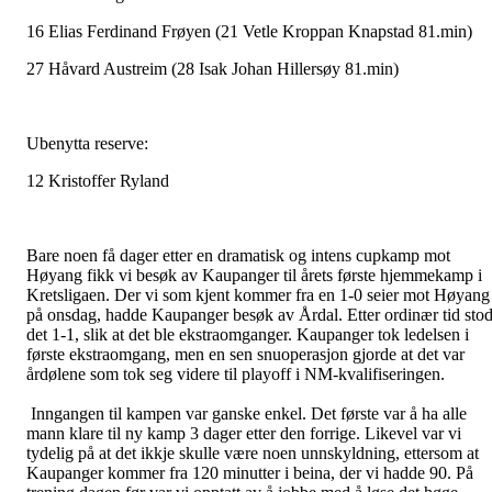
16 Elias Ferdinand Frøyen (21 Vetle Kroppan Knapstad 81.min)
27 Håvard Austreim (28 Isak Johan Hillersøy 81.min)
Ubenytta reserve:
12 Kristoffer Ryland
Bare noen få dager etter en dramatisk og intens cupkamp mot
Høyang fikk vi besøk av Kaupanger til årets første hjemmekamp i
Kretsligaen. Der vi som kjent kommer fra en 1-0 seier mot Høyang
på onsdag, hadde Kaupanger besøk av Årdal. Etter ordinær tid sto
det 1-1, slik at det ble ekstraomganger. Kaupanger tok ledelsen i
første ekstraomgang, men en sen snuoperasjon gjorde at det var
årdølene som tok seg videre til playoff i NM-kvalifiseringen.
Inngangen til kampen var ganske enkel. Det første var å ha alle
mann klare til ny kamp 3 dager etter den forrige. Likevel var vi
tydelig på at det ikkje skulle være noen unnskyldning, ettersom at
Kaupanger kommer fra 120 minutter i beina, der vi hadde 90. På