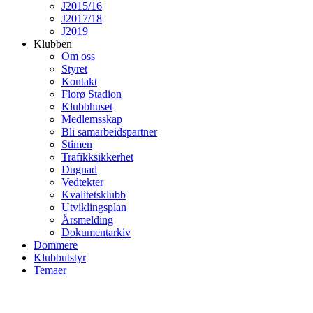
J2015/16
J2017/18
J2019
Klubben
Om oss
Styret
Kontakt
Florø Stadion
Klubbhuset
Medlemsskap
Bli samarbeidspartner
Stimen
Trafikksikkerhet
Dugnad
Vedtekter
Kvalitetsklubb
Utviklingsplan
Årsmelding
Dokumentarkiv
Dommere
Klubbutstyr
Temaer