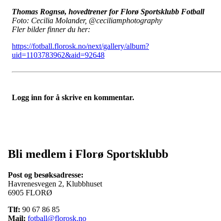
Thomas Rognsø, hovedtrener for Florø Sportsklubb Fotball
Foto: Cecilia Molander, @ceciliamphotography
Fler bilder finner du her:
https://fotball.florosk.no/next/gallery/album?
uid=1103783962&aid=92648
Logg inn for å skrive en kommentar.
Bli medlem i Florø Sportsklubb
Post og besøksadresse:
Havrenesvegen 2, Klubbhuset
6905 FLORØ
Tlf:
90 67 86 85
Mail:
fotball@florosk.no