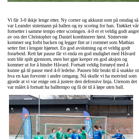
Vi får 3-0 ikkje lenge etter. Ny corner og akkurat som på onsdag så
var Leander sistemann på ballen og ny scoring for han. Trøkket vår
fortsetter i samme tempo etter scoringen. 4-0 er et veldig godt angr
av oss der Christopher og Daniel kombinerer først. Sistnevnte
kommer seg forbi backen og legger fint ut i rommet som Mathias
setter fint i lengste hjørnet. En god avslutning og et veldig godt
forarbeid. Rett før pause får vi enda en god mulighet med Håvard
som blir spilt gjennom, men her gjør keeper en god aksjon og
kommer ut for å hindre Håvard. Fortsatt veldig fornøyd med å
kunne gå til pause med 4-0 ledelse. Pausen blir brukt til å snakke 
hva en kan forvente i andre omgang. Nå skulle vi ha motvind som
gjorde at vi var enige om å justere den defensive linja. Utenom det
var målet å fortsatt ha balltempo og få de til å løpe uten ball.