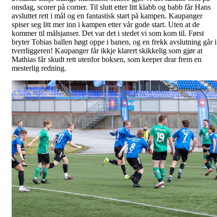
onsdag, scorer på corner. Til slutt etter litt klabb og babb får Hans
avsluttet rett i mål og en fantastisk start på kampen. Kaupanger
spiser seg litt mer inn i kampen etter vår gode start. Uten at de
kommer til målsjanser. Det var det i stedet vi som kom til. Først
bryter Tobias ballen høgt oppe i banen, og en frekk avslutning går i
tverrliggeren! Kaupanger får ikkje klarert skikkelig som gjør at
Mathias får skudt rett utenfor boksen, som keeper drar frem en
mesterlig redning.