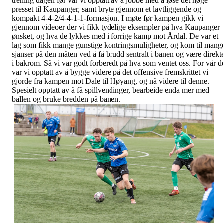
trening dagen før var vi opptatt av å jobbe med å løse det høge
presset til Kaupanger, samt bryte gjennom et lavtliggende og
kompakt 4-4-2/4-4-1-1-formasjon. I møte før kampen gikk vi
gjennom videoer der vi fikk tydelige eksempler på hva Kaupanger
ønsket, og hva de lykkes med i forrige kamp mot Årdal. De var et
lag som fikk mange gunstige kontringsmuligheter, og kom til mang
sjanser på den måten ved å få brudd sentralt i banen og være direkt
i bakrom. Så vi var godt forberedt på hva som ventet oss. For vår d
var vi opptatt av å bygge videre på det offensive fremskrittet vi
gjorde fra kampen mot Dale til Høyang, og nå videre til denne.
Spesielt opptatt av å få spillvendinger, bearbeide enda mer med
ballen og bruke bredden på banen.