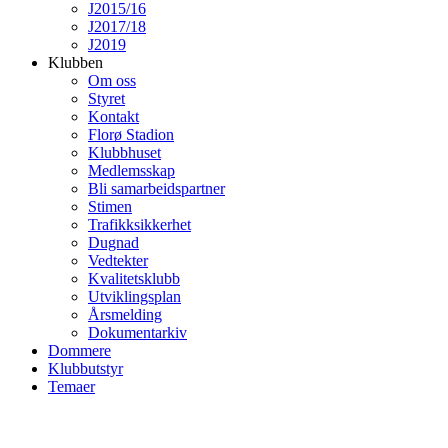
J2015/16
J2017/18
J2019
Klubben
Om oss
Styret
Kontakt
Florø Stadion
Klubbhuset
Medlemsskap
Bli samarbeidspartner
Stimen
Trafikksikkerhet
Dugnad
Vedtekter
Kvalitetsklubb
Utviklingsplan
Årsmelding
Dokumentarkiv
Dommere
Klubbutstyr
Temaer