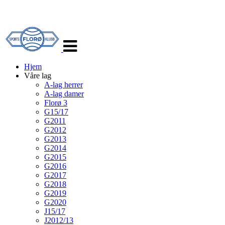
Veksle
navigasjon
Hjem
Våre lag
A-lag herrer
A-lag damer
Florø 3
G15/17
G2011
G2012
G2013
G2014
G2015
G2016
G2017
G2018
G2019
G2020
J15/17
J2012/13