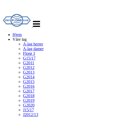
Veksle
navigasjon
Hjem
Våre lag
A-lag herrer
A-lag damer
Florø 3
G15/17
G2011
G2012
G2013
G2014
G2015
G2016
G2017
G2018
G2019
G2020
J15/17
J2012/13