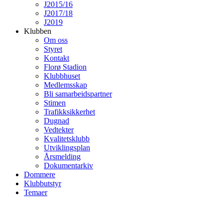
J2015/16
J2017/18
J2019
Klubben
Om oss
Styret
Kontakt
Florø Stadion
Klubbhuset
Medlemsskap
Bli samarbeidspartner
Stimen
Trafikksikkerhet
Dugnad
Vedtekter
Kvalitetsklubb
Utviklingsplan
Årsmelding
Dokumentarkiv
Dommere
Klubbutstyr
Temaer