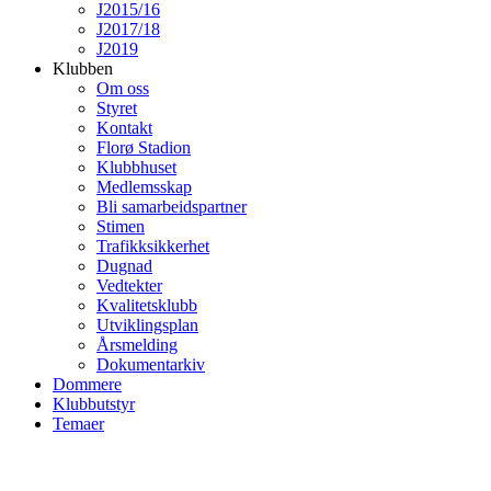
J2015/16
J2017/18
J2019
Klubben
Om oss
Styret
Kontakt
Florø Stadion
Klubbhuset
Medlemsskap
Bli samarbeidspartner
Stimen
Trafikksikkerhet
Dugnad
Vedtekter
Kvalitetsklubb
Utviklingsplan
Årsmelding
Dokumentarkiv
Dommere
Klubbutstyr
Temaer