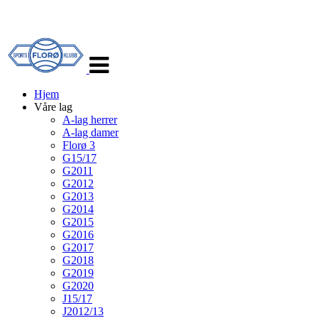
Veksle
navigasjon
Hjem
Våre lag
A-lag herrer
A-lag damer
Florø 3
G15/17
G2011
G2012
G2013
G2014
G2015
G2016
G2017
G2018
G2019
G2020
J15/17
J2012/13