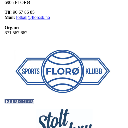
6905 FLORØ
Tlf:
90 67 86 85
Mail:
fotball@florosk.no
Org.nr:
871 567 662
BLI MEDLEM