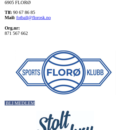
6905 FLORØ
Tlf:
90 67 86 85
Mail:
fotball@florosk.no
Org.nr:
871 567 662
BLI MEDLEM