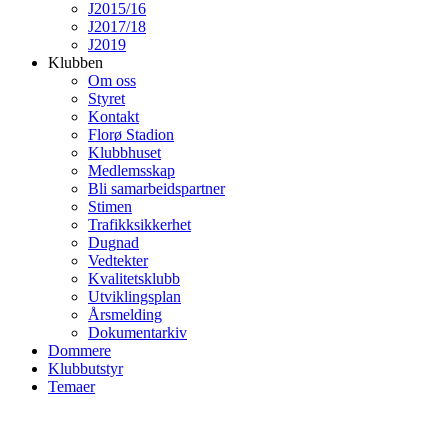
J2015/16
J2017/18
J2019
Klubben
Om oss
Styret
Kontakt
Florø Stadion
Klubbhuset
Medlemsskap
Bli samarbeidspartner
Stimen
Trafikksikkerhet
Dugnad
Vedtekter
Kvalitetsklubb
Utviklingsplan
Årsmelding
Dokumentarkiv
Dommere
Klubbutstyr
Temaer