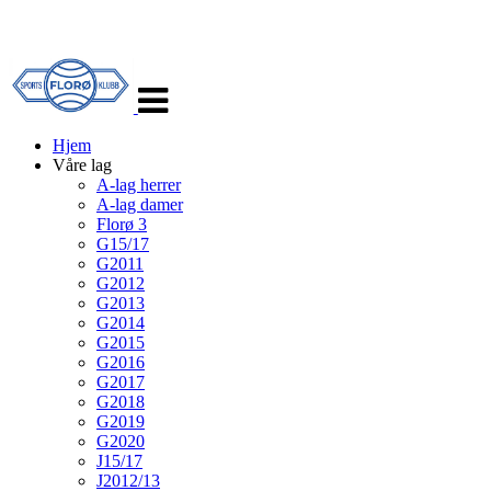
Veksle
navigasjon
Hjem
Våre lag
A-lag herrer
A-lag damer
Florø 3
G15/17
G2011
G2012
G2013
G2014
G2015
G2016
G2017
G2018
G2019
G2020
J15/17
J2012/13