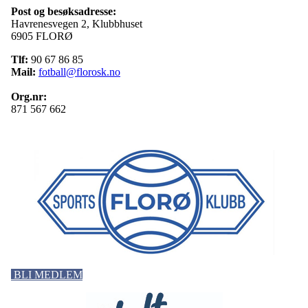
Post og besøksadresse:
Havrenesvegen 2, Klubbhuset
6905 FLORØ
Tlf:
90 67 86 85
Mail:
fotball@florosk.no
Org.nr:
871 567 662
BLI MEDLEM