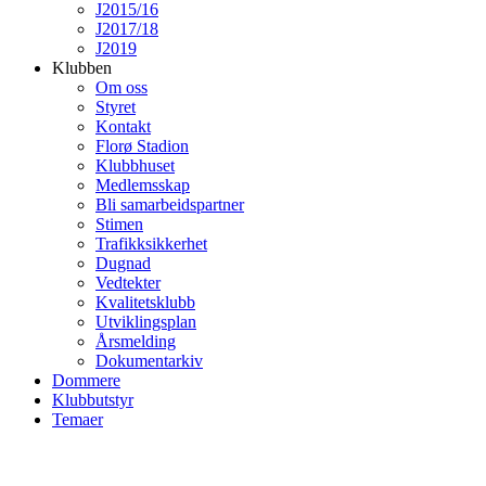
J2015/16
J2017/18
J2019
Klubben
Om oss
Styret
Kontakt
Florø Stadion
Klubbhuset
Medlemsskap
Bli samarbeidspartner
Stimen
Trafikksikkerhet
Dugnad
Vedtekter
Kvalitetsklubb
Utviklingsplan
Årsmelding
Dokumentarkiv
Dommere
Klubbutstyr
Temaer