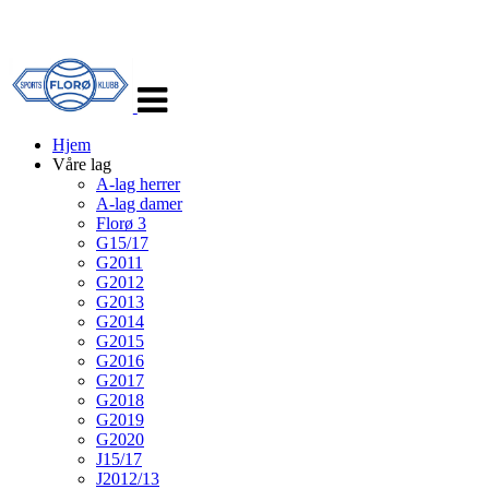
Veksle
navigasjon
Hjem
Våre lag
A-lag herrer
A-lag damer
Florø 3
G15/17
G2011
G2012
G2013
G2014
G2015
G2016
G2017
G2018
G2019
G2020
J15/17
J2012/13