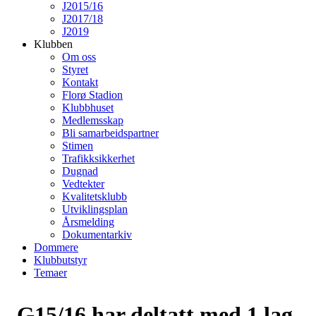
J2015/16
J2017/18
J2019
Klubben
Om oss
Styret
Kontakt
Florø Stadion
Klubbhuset
Medlemsskap
Bli samarbeidspartner
Stimen
Trafikksikkerhet
Dugnad
Vedtekter
Kvalitetsklubb
Utviklingsplan
Årsmelding
Dokumentarkiv
Dommere
Klubbutstyr
Temaer
G15/16 har deltatt med 1 lag