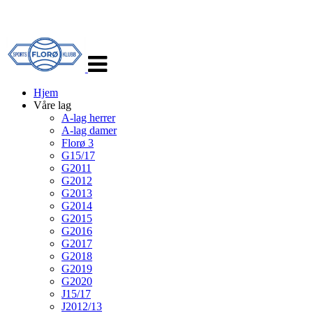
Veksle
navigasjon
Hjem
Våre lag
A-lag herrer
A-lag damer
Florø 3
G15/17
G2011
G2012
G2013
G2014
G2015
G2016
G2017
G2018
G2019
G2020
J15/17
J2012/13