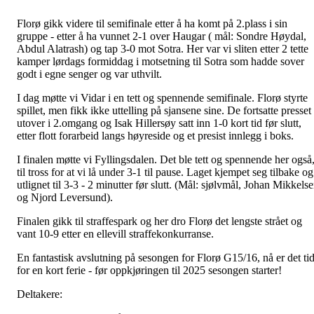
Florø gikk videre til semifinale etter å ha komt på 2.plass i sin
gruppe - etter å ha vunnet 2-1 over Haugar ( mål: Sondre Høydal,
Abdul Alatrash) og tap 3-0 mot Sotra. Her var vi sliten etter 2 tette
kamper lørdags formiddag i motsetning til Sotra som hadde sover
godt i egne senger og var uthvilt.
I dag møtte vi Vidar i en tett og spennende semifinale. Florø styrte
spillet, men fikk ikke uttelling på sjansene sine. De fortsatte presset
utover i 2.omgang og Isak Hillersøy satt inn 1-0 kort tid før slutt,
etter flott forarbeid langs høyreside og et presist innlegg i boks.
I finalen møtte vi Fyllingsdalen. Det ble tett og spennende her også
til tross for at vi lå under 3-1 til pause. Laget kjempet seg tilbake og
utlignet til 3-3 - 2 minutter før slutt. (Mål: sjølvmål, Johan Mikkels
og Njord Leversund).
Finalen gikk til straffespark og her dro Florø det lengste strået og
vant 10-9 etter en ellevill straffekonkurranse.
En fantastisk avslutning på sesongen for Florø G15/16, nå er det ti
for en kort ferie - før oppkjøringen til 2025 sesongen starter!
Deltakere: