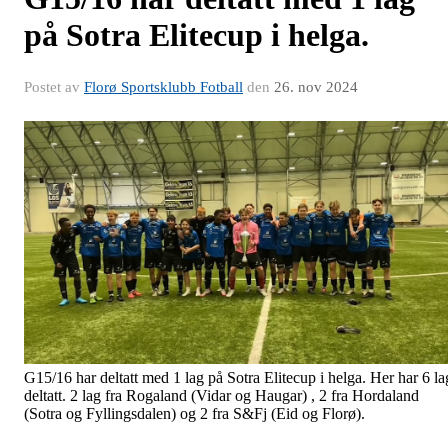
på Sotra Elitecup i helga.
Postet av
Florø Sportsklubb Fotball
den
26. nov 2024
G15/16 har deltatt med 1 lag på Sotra Elitecup i helga. Her har 6 la
deltatt. 2 lag fra Rogaland (Vidar og Haugar) , 2 fra Hordaland
(Sotra og Fyllingsdalen) og 2 fra S&Fj (Eid og Florø).