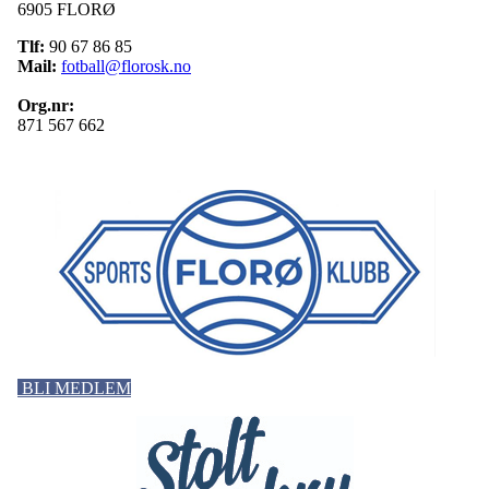
6905 FLORØ
Tlf:
90 67 86 85
Mail:
fotball@florosk.no
Org.nr:
871 567 662
BLI MEDLEM