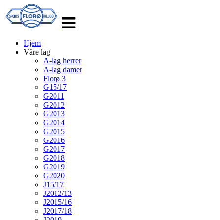
Veksle
navigasjon
Hjem
Våre lag
A-lag herrer
A-lag damer
Florø 3
G15/17
G2011
G2012
G2013
G2014
G2015
G2016
G2017
G2018
G2019
G2020
J15/17
J2012/13
J2015/16
J2017/18
J2019