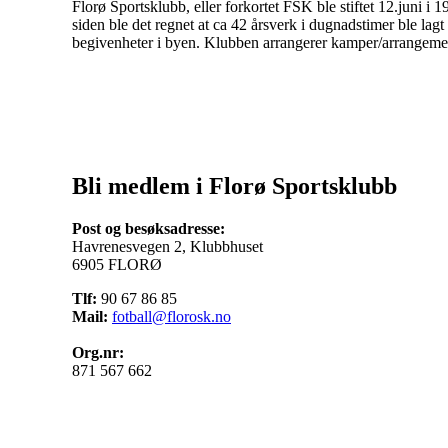
Florø Sportsklubb, eller forkortet FSK ble stiftet 12.juni i
siden ble det regnet at ca 42 årsverk i dugnadstimer ble lagt
begivenheter i byen. Klubben arrangerer kamper/arrangemen
Bli medlem i Florø Sportsklubb
Post og besøksadresse:
Havrenesvegen 2, Klubbhuset
6905 FLORØ
Tlf:
90 67 86 85
Mail:
fotball@florosk.no
Org.nr:
871 567 662