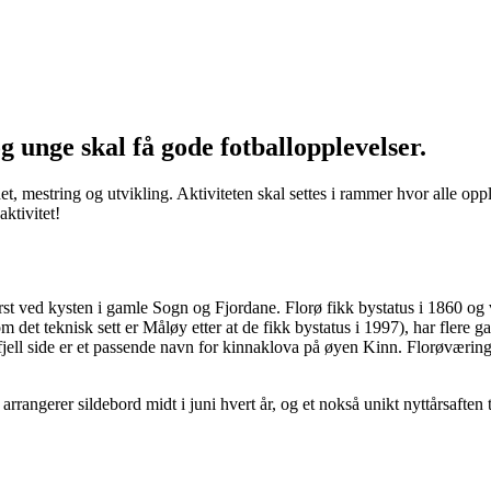
g unge skal få gode fotballopplevelser.
het, mestring og utvikling. Aktiviteten skal settes i rammer hvor alle op
ktivitet!
 ved kysten i gamle Sogn og Fjordane. Florø fikk bystatus i 1860 og var
 det teknisk sett er Måløy etter at de fikk bystatus i 1997), har flere ga
ell side er et passende navn for kinnaklova på øyen Kinn. Florøværinge
 arrangerer sildebord midt i juni hvert år, og et nokså unikt nyttårsaften