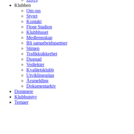
Klubben
Om oss
Styret
Kontakt
Florø Stadion
Klubbhuset
Medlemsskap
Bli samarbeidspartner
Stimen
Trafikksikkerhet
Dugnad
Vedtekter
Kvalitetsklubb
Utviklingsplan
Årsmelding
Dokumentarkiv
Dommere
Klubbutstyr
Temaer
Om oss