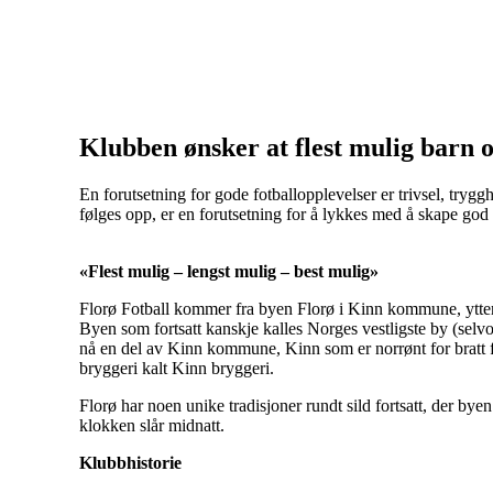
Klubben ønsker at flest mulig barn o
En forutsetning for gode fotballopplevelser er trivsel, trygg
følges opp, er en forutsetning for å lykkes med å skape god a
«Flest mulig – lengst mulig – best mulig»
Florø Fotball kommer fra byen Florø i Kinn kommune, ytterst
Byen som fortsatt kanskje kalles Norges vestligste by (selvom
nå en del av Kinn kommune, Kinn som er norrønt for bratt fj
bryggeri kalt Kinn bryggeri.
Florø har noen unike tradisjoner rundt sild fortsatt, der byen
klokken slår midnatt.
Klubbhistorie