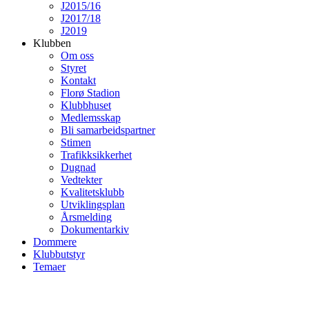
J2015/16
J2017/18
J2019
Klubben
Om oss
Styret
Kontakt
Florø Stadion
Klubbhuset
Medlemsskap
Bli samarbeidspartner
Stimen
Trafikksikkerhet
Dugnad
Vedtekter
Kvalitetsklubb
Utviklingsplan
Årsmelding
Dokumentarkiv
Dommere
Klubbutstyr
Temaer
Klubbhuset