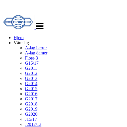
Veksle
navigasjon
Hjem
Våre lag
A-lag herrer
A-lag damer
Florø 3
G15/17
G2011
G2012
G2013
G2014
G2015
G2016
G2017
G2018
G2019
G2020
J15/17
J2012/13