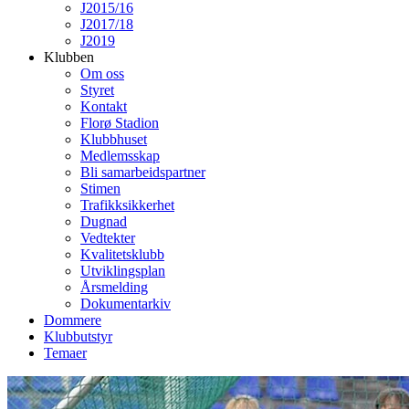
J2015/16
J2017/18
J2019
Klubben
Om oss
Styret
Kontakt
Florø Stadion
Klubbhuset
Medlemsskap
Bli samarbeidspartner
Stimen
Trafikksikkerhet
Dugnad
Vedtekter
Kvalitetsklubb
Utviklingsplan
Årsmelding
Dokumentarkiv
Dommere
Klubbutstyr
Temaer