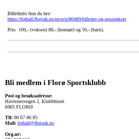
Billettinfo finn du her:
https://fotball.florosk.no/next/p/80489/billetter-og-sesongkort
Pris: 100,- (voksen) 80,- (honnør) og 50,- (barn).
Bli medlem i Florø Sportsklubb
Post og besøksadresse:
Havrenesvegen 2, Klubbhuset
6905 FLORØ
Tlf:
90 67 86 85
Mail:
fotball@florosk.no
Org.nr: