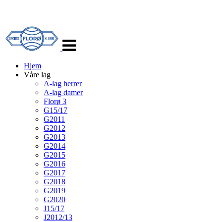
Veksle
navigasjon
Hjem
Våre lag
A-lag herrer
A-lag damer
Florø 3
G15/17
G2011
G2012
G2013
G2014
G2015
G2016
G2017
G2018
G2019
G2020
J15/17
J2012/13