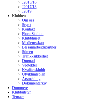
J2015/16
J2017/18
J2019
Klubben
Om oss
Styret
Kontakt
Florø Stadion
Klubbhuset
Medlemsskap
Bli samarbeidspartner
Stimen
Trafikksikkerhet
Dugnad
Vedtekter
Kvalitetsklubb
Utviklingsplan
Årsmelding
Dokumentarkiv
Dommere
Klubbutstyr
Temaer