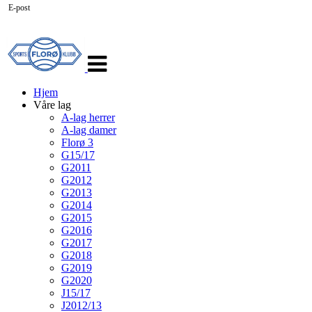
E-post
Veksle
navigasjon
Hjem
Våre lag
A-lag herrer
A-lag damer
Florø 3
G15/17
G2011
G2012
G2013
G2014
G2015
G2016
G2017
G2018
G2019
G2020
J15/17
J2012/13